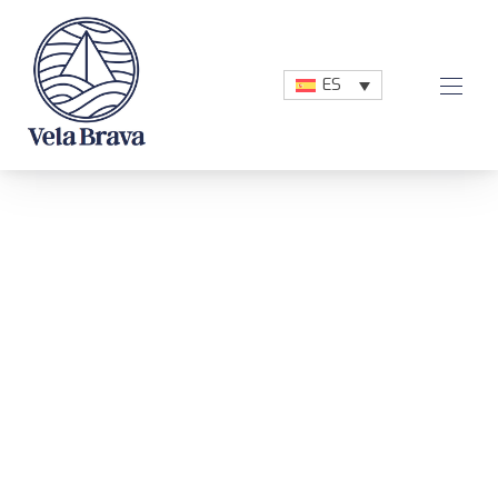
CLO
ES
Vela Brava
NAVI